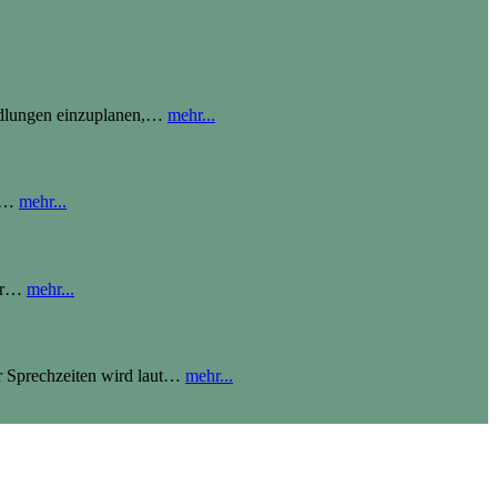
ndlungen einzuplanen,
…
mehr...
…
mehr...
r
…
mehr...
 Sprechzeiten wird laut
…
mehr...