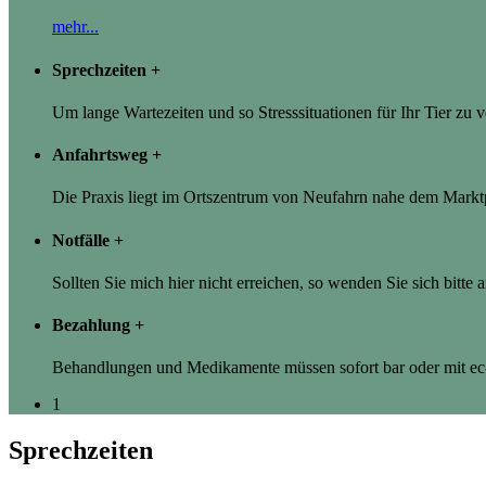
mehr...
Sprechzeiten
+
Um lange Wartezeiten und so Stresssituationen für Ihr Tier zu
Anfahrtsweg
+
Die Praxis liegt im Ortszentrum von Neufahrn nahe dem Marktp
Notfälle
+
Sollten Sie mich hier nicht erreichen, so wenden Sie sich bitte 
Bezahlung
+
Behandlungen und Medikamente müssen sofort bar oder mit ec-
1
Sprechzeiten