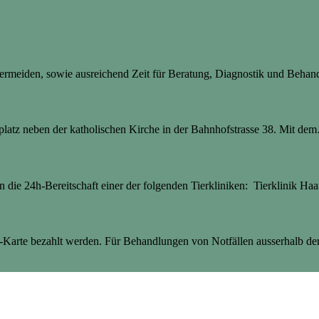
 vermeiden, sowie ausreichend Zeit für Beratung, Diagnostik und Beha
latz neben der katholischen Kirche in der Bahnhofstrasse 38. Mit dem
an die 24h-Bereitschaft einer der folgenden Tierkliniken: Tierklinik Haa
Karte bezahlt werden. Für Behandlungen von Notfällen ausserhalb der